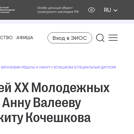
Особо ценный объект
RU
культурного наследия РФ
Вход в ЭИОС
Найти на
ЕСТВО
АФИША
 (БРОНЗОВАЯ МЕДАЛЬ) И НИКИТУ КОЧЕШКОВА (СПЕЦИАЛЬНЫЙ ДИПЛОМ)
ей XX Молодежных
 Анну Валееву
икиту Кочешкова