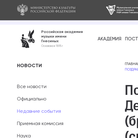
Российская академия
музыки имени
АКАДЕМИЯ
ПОСТ
Гнесиных
Среднее про
Основана в 1895 г.
образование
Бакалавриат
ГЛАВНА
НОВОСТИ
ПОЗДРА
Специалитет
П
Все новости
Магистратура
Официально
Д
Ассистентура
Недавние события
(б
Аспирантура
Приемная комиссия
(
Наука
Дополнительн