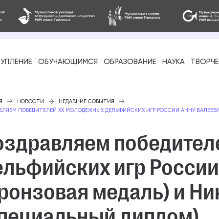
УПЛЕНИЕ
ОБУЧАЮЩИМСЯ
ОБРАЗОВАНИЕ
НАУКА
ТВОРЧ
фессиональное
Я
НОВОСТИ
НЕДАВНИЕ СОБЫТИЯ
ВЛЯЕМ ПОБЕДИТЕЛЕЙ XX МОЛОДЕЖНЫХ ДЕЛЬФИЙСКИХ ИГР РОССИИ АННУ ВАЛЕЕВУ
оздравляем победител
ельфийских игр России
-стажировка
ронзовая медаль) и Н
специальный диплом)
ое образование