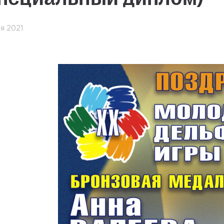
абитуриентам
я 2021
зовательные услуги
ет абитуриента
 приемной кампании
года
емной комиссии