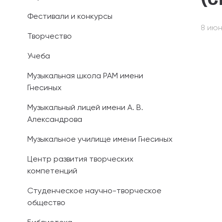
Фестивали и конкурсы
Иностранным 
8 июн
Творчество
Платные обра
Учеба
Личный кабин
Музыкальная школа РАМ имени
Гнесиных
Информация о
предыдущего 
Музыкальный лицей имени А. В.
Александрова
Вопрос-ответ
Музыкальное училище имени Гнесиных
Контакты при
Центр развития творческих
компетенций
Студенческое научно-творческое
общество