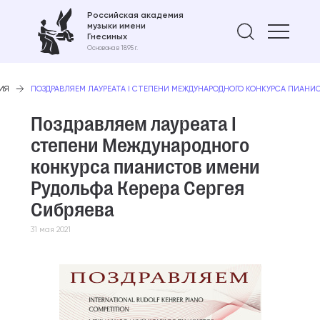
Российская академия
музыки имени
Найти 
Гнесиных
Основана в 1895 г.
ИЯ
ПОЗДРАВЛЯЕМ ЛАУРЕАТА I СТЕПЕНИ МЕЖДУНАРОДНОГО КОНКУРСА ПИАНИС
Поздравляем лауреата I
степени Международного
конкурса пианистов имени
Рудольфа Керера Сергея
Сибряева
31 мая 2021