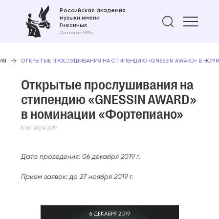
Российская академия
музыки имени
Найти 
Гнесиных
Основана в 1895 г.
ИЯ
ОТКРЫТЫЕ ПРОСЛУШИВАНИЯ НА СТИПЕНДИЮ «GNESSIN AWARD» В НОМ
Открытые прослушивания на
стипендию «GNESSIN AWARD»
в номинации «Фортепиано»
8 октября 2019
Дата проведения: 06 декабря 2019 г.
Прием заявок: до 27 ноября 2019 г.