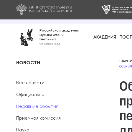
Российская академия
музыки имени
АКАДЕМИЯ
ПОСТ
Гнесиных
Среднее про
Основана в 1895 г.
образование
Бакалавриат
ГЛАВНА
НОВОСТИ
ОБЪЯВЛ
Специалитет
О
Все новости
Магистратура
Официально
п
Ассистентура
Недавние события
п
Аспирантура
Приемная комиссия
дл
Наука
Дополнительн