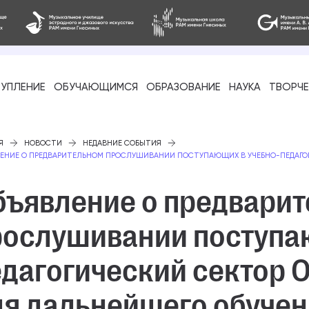
УПЛЕНИЕ
ОБУЧАЮЩИМСЯ
ОБРАЗОВАНИЕ
НАУКА
ТВОРЧ
фессиональное
Я
НОВОСТИ
НЕДАВНИЕ СОБЫТИЯ
ЕНИЕ О ПРЕДВАРИТЕЛЬНОМ ПРОСЛУШИВАНИИ ПОСТУПАЮЩИХ В УЧЕБНО-ПЕДАГОГИЧ
бъявление о предвари
рослушивании поступа
-стажировка
едагогический сектор
я дальнейшего обучен
ое образование