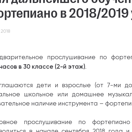
ртепиано в 2018/2019
абитуриентам
зовательные услуги
 2018
ет абитуриента
 приемной кампании
дварительное прослушивание по форте
года
 часов в 30 классе (2-й этаж)
.
глашаются дети и взрослые (от 7-ми д
емной комиссии
альное школьное или домашнее музыкал
зательное наличие инструмента – фортепи
овное прослушивание по фортепиано
водиться в начале сентября 2018 года и