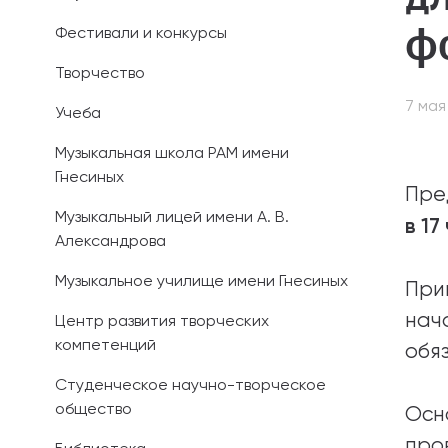
фо
Фестивали и конкурсы
Иностранным 
Творчество
Платные обра
7 мая
Учеба
Личный кабин
Музыкальная школа РАМ имени
Гнесиных
Информация о
Пре
предыдущего 
Музыкальный лицей имени А. В.
в 17
Александрова
Вопрос-ответ
Музыкальное училище имени Гнесиных
При
Контакты при
нач
Центр развития творческих
компетенций
обя
Студенческое научно-творческое
общество
Осн
про