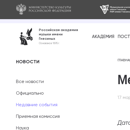
Российская академия
музыки имени
АКАДЕМИЯ
ПОСТ
Гнесиных
Среднее про
Основана в 1895 г.
образование
Бакалавриат
ГЛАВНА
НОВОСТИ
М
Специалитет
Все новости
Магистратура
Официально
17 ма
Ассистентура
Недавние события
Аспирантура
Приемная комиссия
Дата
Наука
Дополнительн