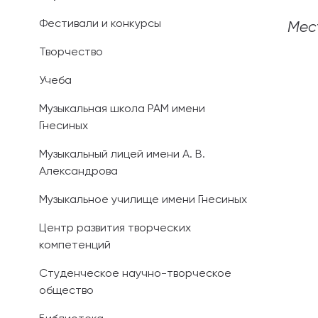
Фестивали и конкурсы
Мес
Иностранным 
Творчество
Платные обра
Учеба
Личный кабин
Музыкальная школа РАМ имени
Гнесиных
Информация о
предыдущего 
Музыкальный лицей имени А. В.
Александрова
Вопрос-ответ
Музыкальное училище имени Гнесиных
Контакты при
Центр развития творческих
компетенций
Студенческое научно-творческое
общество