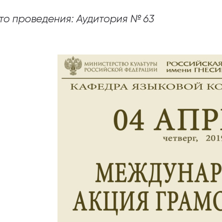
то проведения: Аудитория № 63
абитуриентам
зовательные услуги
ет абитуриента
 приемной кампании
года
емной комиссии