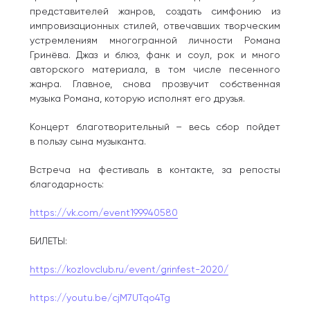
представителей жанров, создать симфонию из
импровизационных стилей, отвечавших творческим
устремлениям многогранной личности Романа
Гринёва. Джаз и блюз, фанк и соул, рок и много
авторского материала, в том числе песенного
жанра. Главное, снова прозвучит собственная
музыка Романа, которую исполнят его друзья.
Концерт благотворительный – весь сбор пойдет
в пользу сына музыканта.
Встреча на фестиваль в контакте, за репосты
благодарность:
https://vk.com/event199940580
БИЛЕТЫ:
https://kozlovclub.ru/event/grinfest-2020/
https://youtu.be/cjM7UTqo4Tg