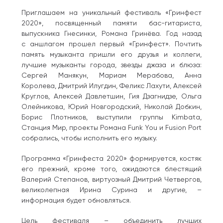
Приглашаем на уникальный фестиваль «Гринфест
2020», посвященный памяти бас-гитариста,
выпускника Гнесинки, Романа Гринёва. Год назад
с аншлагом прошел первый «Гринфест». Почтить
память музыканта пришли его друзья и коллеги,
лучшие музыканты города, звезды джаза и блюза:
Сергей Манякун, Мариам Мерабова, Анна
Королева, Дмитрий Илугдин, Феликс Лахути, Алексей
Круглов, Алексей Давлетшин, Гия Дзагнидзе, Ольга
Олейникова, Юрий Новгородский, Николай Добкин,
Борис Плотников, выступили группы Kimbata,
Станция Мир, проекты Романа Funk You и Fusion Port
собрались, чтобы исполнить его музыку.
Программа «Гринфеста 2020» формируется, костяк
его прежний, кроме того, ожидаются блестящий
Валерий Степанов, виртуозный Дмитрий Четвергов,
великолепная Ирина Сурина и другие, –
информация будет обновляться.
Цель фестиваля – объединить лучших