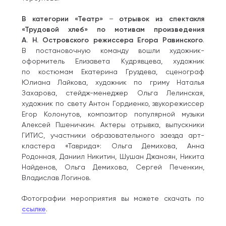
В категории «Театр»
–
отрывок из спектакля
«Трудовой хлеб» по мотивам произведения
А. Н. Островского режиссера Егора Равинского
.
В постановочную команду вошли художник-
оформитель Елизавета Кудрявцева, художник
по костюмам Екатерина Груздева, сценограф
Юлиана Лайкова, художник по гриму Наталья
Захарова, стейдж-менеджер Ольга Лелинская,
художник по свету Антон Гордиенко, звукорежиссер
Егор Колонутов, композитор популярной музыки
Алексей Пшеничкин. Актеры отрывка, выпускники
ГИТИС, участники образовательного заезда арт-
кластера «Таврида»: Ольга Демихова, Анна
Родонная, Даниил Никитин, Шушан Джаноян, Никита
Найденов, Ольга Демихова, Сергей Печенкин,
Владислав Логинов.
Фотографии мероприятия вы можете скачать по
ссылке
.