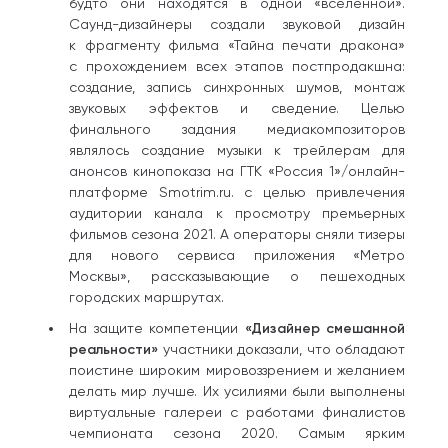
будто они находятся в одной «вселенной».
Саунд-дизайнеры создали звуковой дизайн
к фрагменту фильма «Тайна печати дракона»
с прохождением всех этапов постпродакшна:
создание, запись синхронных шумов, монтаж
звуковых эффектов и сведение. Целью
финального задания медиакомпозиторов
являлось создание музыки к трейлерам для
анонсов кинопоказа на ГТК «Россия 1»/онлайн-
платформе Smotrim.ru. с целью привлечения
аудитории канала к просмотру премьерных
фильмов сезона 2021. А операторы сняли тизеры
для нового сервиса приложения «Метро
Москвы», рассказывающие о пешеходных
городских маршрутах.
На защите компетенции
«Дизайнер смешанной
реальности»
участники доказали, что обладают
поистине широким мировоззрением и желанием
делать мир лучше. Их усилиями были выполнены
виртуальные галереи с работами финалистов
чемпионата сезона 2020. Самым ярким