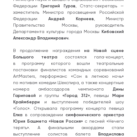
Федерации
Григорий Гуров
, Статс-секретарь —
заместитель Министра просвещения Российской
Федерации
Андрей Корнеев
, Министр
Правительства Москвы, руководитель
Департамента культуры города Москвы
Кибовский
Александр Владимирович
.
В продолжение награждения
на Новой сцене
Большого театра
состоялся гала-концерт,
в программу которого вошли театральные
постановки финалистов командных соревнований
ArtMasters, перформанс «Сон в летнюю ночь»
по мотивам комедии Шекспира, а также концертные
номера амбассадоров чемпионата
Дины
Гариповой
и группы
«Город 312»
, певицы
Мари
Краймберри
и выступление победителей шоу
«Голос». Открывала программу концерта певица
Елка
в сопровождении
симфонического оркестра
Юрия Башмета «Новая Россия»
с песней «Нечего
терять». А финальными аккордами стали
выступление солистов балета
Владислава