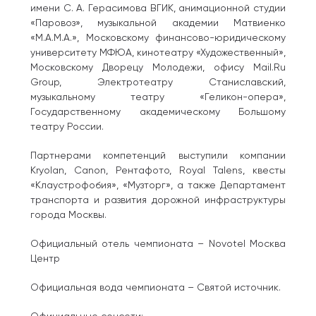
имени С. А. Герасимова ВГИК, анимационной студии
«Паровоз», музыкальной академии Матвиенко
«М.А.М.А.», Московскому финансово-юридическому
университету МФЮА, кинотеатру «Художественный»,
Московскому Дворецу Молодежи, офису Mail.Ru
Group, Электротеатру Станиславский,
музыкальному театру «Геликон-опера»,
Государственному академическому Большому
театру России.
Партнерами компетенций выступили компании
Kryolan, Canon, Рентафото, Royal Talens, квесты
«Клаустрофобия», «Музторг», а также Департамент
транспорта и развития дорожной инфраструктуры
города Москвы.
Официальный отель чемпионата – Novotel Москва
Центр
Официальная вода чемпионата – Святой источник.