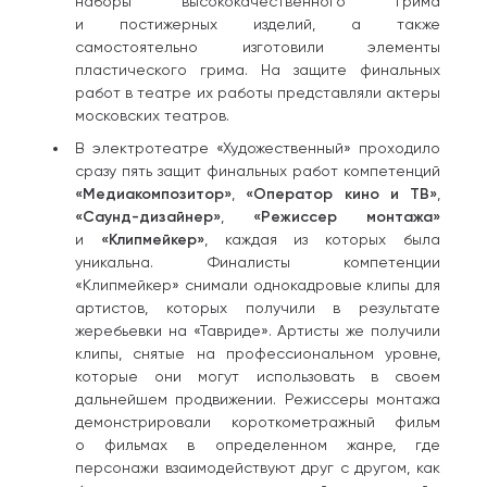
наборы высококачественного грима
и постижерных изделий, а также
самостоятельно изготовили элементы
пластического грима. На защите финальных
работ в театре их работы представляли актеры
московских театров.
В электротеатре «Художественный» проходило
сразу пять защит финальных работ компетенций
«Медиакомпозитор»
,
«Оператор кино и ТВ»
,
«Саунд-дизайнер»
,
«Режиссер монтажа»
и
«Клипмейкер»
, каждая из которых была
уникальна. Финалисты компетенции
«Клипмейкер» снимали однокадровые клипы для
артистов, которых получили в результате
жеребьевки на «Тавриде». Артисты же получили
клипы, снятые на профессиональном уровне,
которые они могут использовать в своем
дальнейшем продвижении. Режиссеры монтажа
демонстрировали короткометражный фильм
о фильмах в определенном жанре, где
персонажи взаимодействуют друг с другом, как