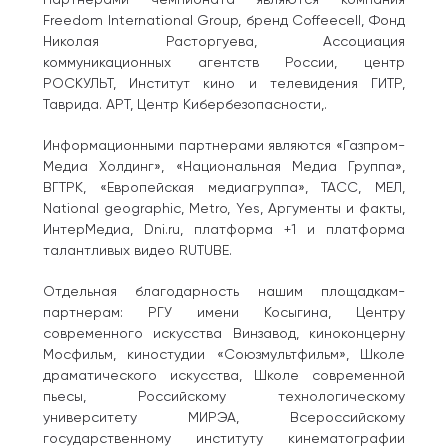
Freedom International Group, бренд Coffeecell, Фонд
Николая Расторгуева, Ассоциация
коммуникационных агентств России, центр
РОСКУЛЬТ, Институт кино и телевидения ГИТР,
Таврида. АРТ, Центр Кибербезопасности,.
Информационными партнерами являются «Газпром-
Медиа Холдинг», «Национальная Медиа Группа»,
ВГТРК, «Европейская медиагруппа», ТАСС, MEЛ,
National geographic, Metro, Yes, Аргументы и факты,
ИнтерМедиа, Dni.ru, платформа +1 и платформа
талантливых видео RUTUBE.
Отдельная благодарность нашим площадкам-
партнерам: РГУ имени Косыгина, Центру
современного искусства Винзавод, киноконцерну
Мосфильм, киностудии «Союзмультфильм», Школе
драматического искусства, Школе современной
пьесы, Российскому технологическому
университету МИРЭА, Всероссийскому
государственному институту кинематографии