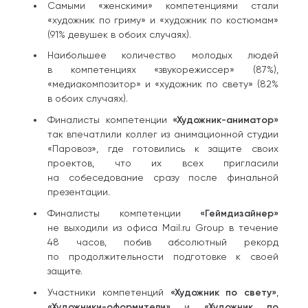
Самыми «женскими» компетенциями стали
«художник по гриму» и «художник по костюмам»
(91% девушек в обоих случаях).
Наибольшее количество молодых людей
в компетенциях «звукорежиссер» (87%),
«медиакомпозитор» и «художник по свету» (82%
в обоих случаях).
Финалисты компетенции
«Художник-аниматор»
так впечатлили коллег из анимационной студии
«Паровоз», где готовились к защите своих
проектов, что их всех пригласили
на собеседование сразу после финальной
презентации.
Финалисты компетенции
«Геймдизайнер»
не выходили из офиса Mail.ru Group в течение
48 часов, побив абсолютный рекорд
по продолжительности подготовке к своей
защите.
Участники компетенций
«Художник по свету»
,
«Художники-оформители»
и
«Художник по