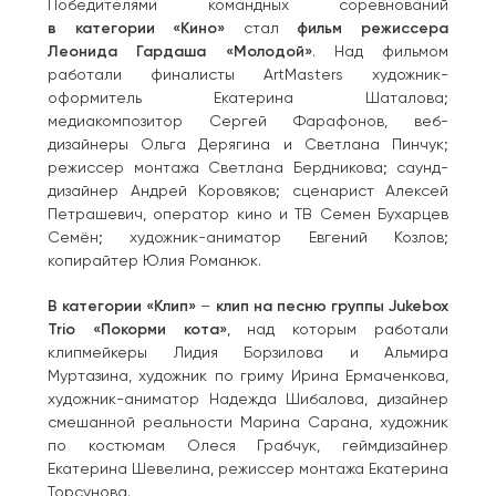
Победителями командных соревнований
в категории «Кино»
стал
фильм режиссера
Леонида Гардаша «Молодой»
. Над фильмом
работали финалисты ArtMasters художник-
оформитель Екатерина Шаталова;
медиакомпозитор Сергей Фарафонов, веб-
дизайнеры Ольга Дерягина и Светлана Пинчук;
режиссер монтажа Светлана Бердникова; саунд-
дизайнер Андрей Коровяков; сценарист Алексей
Петрашевич, оператор кино и ТВ Семен Бухарцев
Семён; художник-аниматор Евгений Козлов;
копирайтер Юлия Романюк.
В категории «Клип»
–
клип на песню группы Jukebox
Trio «Покорми кота»
, над которым работали
клипмейкеры Лидия Борзилова и Альмира
Муртазина, художник по гриму Ирина Ермаченкова,
художник-аниматор Надежда Шибалова, дизайнер
смешанной реальности Марина Сарана, художник
по костюмам Олеся Грабчук, геймдизайнер
Екатерина Шевелина, режиссер монтажа Екатерина
Торсунова.