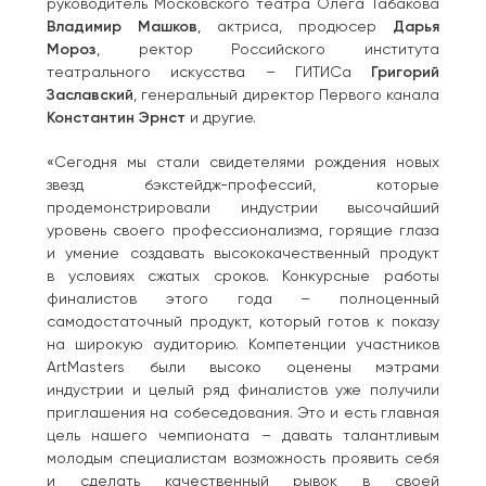
руководитель Московского театра Олега Табакова
Владимир Машков
, актриса, продюсер
Дарья
Мороз
, ректор Российского института
театрального искусства – ГИТИСа
Григорий
Заславский
, генеральный директор Первого канала
Константин Эрнст
и другие.
«Сегодня мы стали свидетелями рождения новых
звезд бэкстейдж-профессий, которые
продемонстрировали индустрии высочайший
уровень своего профессионализма, горящие глаза
и умение создавать высококачественный продукт
в условиях сжатых сроков. Конкурсные работы
финалистов этого года – полноценный
самодостаточный продукт, который готов к показу
на широкую аудиторию. Компетенции участников
ArtMasters были высоко оценены мэтрами
индустрии и целый ряд финалистов уже получили
приглашения на собеседования. Это и есть главная
цель нашего чемпионата – давать талантливым
молодым специалистам возможность проявить себя
и сделать качественный рывок в своей