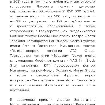
в 2021 году, в том числе победители зрительского
голосования. Лауреаты получили денежные
сертификаты на общую сумму 21 850 000 рублей:
за первое место — на 500 тыс., за второе —
на 300 тыс., за третье — на 150 тыс. рублей вместе
с дорогостоящим оборудованием, а также
стажировками в Государственном академическом
Большом театре России, Московском театре Олега
Табакова, Государственном академическом театре
имени Евгения Вахтангова, Музыкальном театре
«Геликон-опера», компании GTO Group,
Театральной компании «Бродвей», Velvet music,
киноконцерне Мосфильм, компании MAG film, Black
Star, киностудии КИТ, Продюсерском центре
Матвиенко, Газпром-Медиа Холдинге, Mail.ru Group,
а также в кинокомпании «Проспект мира»
на проекте «Многотрудная жизнь Ивана Семенова»
и в кинокомпании «Базелевс» на проект «Елки
настоящие».
В церемонии приняли участие Заместитель
Министра науки и высшего образования Российской