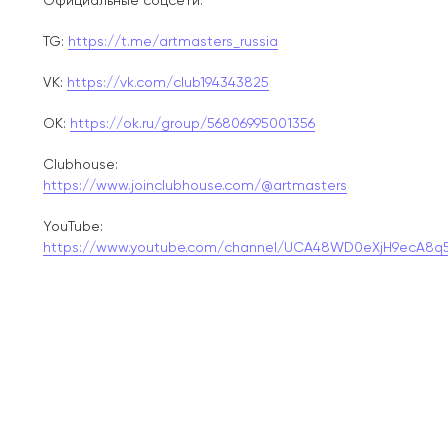
Официальные соцсети:
TG:
https://t.me/artmasters_russia
VK:
https://vk.com/club194343825
OK:
https://ok.ru/group/56806995001356
Clubhouse:
https://www.joinclubhouse.com/@artmasters
YouTube:
https://www.youtube.com/channel/UCA48WD0eXjH9ecA8q