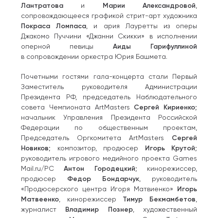
Лантратова
и
Марии Александровой
,
сопровождающееся графикой стрит-арт художника
Покраса Ломпаса
, и ария Лауретты из оперы
Джакомо Пуччини «Джанни Скикки» в исполнении
оперной певицы
Аиды Гарифуллиной
в сопровождении оркестра Юрия Башмета.
Почетными гостями гала-концерта стали Первый
Заместитель руководителя Администрации
Президента РФ, председатель Наблюдательного
совета Чемпионата ArtMasters
Сергей Кириенко
;
начальник Управления Президента Российской
Федерации по общественным проектам,
Председатель Оргкомитета ArtMasters
Сергей
Новиков
; композитор, продюсер
Игорь Крутой
;
руководитель игрового медийного проекта Games
Mail.ru/PC
Антон Городецкий
; кинорежиссер,
продюсер
Федор Бондарчук
, руководитель
«Продюсерского центра Игоря Матвиенко»
Игорь
Матвеенко
, кинорежиссер
Тимур Бекмамбетов
,
журналист
Владимир Познер
, художественный