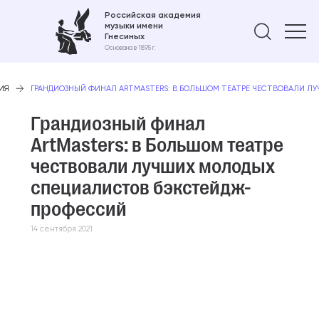
Российская академия
музыки имени
Най
Гнесиных
Основана в 1895 г.
ИЯ
ГРАНДИОЗНЫЙ ФИНАЛ ARTMASTERS: В БОЛЬШОМ ТЕАТРЕ ЧЕСТВОВАЛИ 
Грандиозный финал
ArtMasters: в Большом театре
чествовали лучших молодых
специалистов бэкстейдж-
профессий
14 сентября 2021