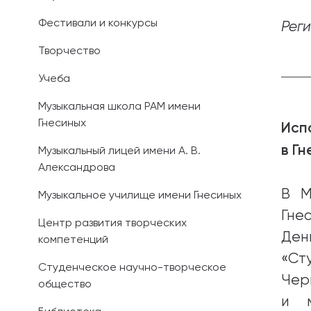
Фестивали и конкурсы
Рег
Иностранным 
Творчество
Платные обра
Учеба
Личный кабин
Музыкальная школа РАМ имени
Гнесиных
Информация о
Исп
предыдущего 
в Гн
Музыкальный лицей имени А. В.
Александрова
Вопрос-ответ
В М
Музыкальное училище имени Гнесиных
Контакты при
Гне
Центр развития творческих
Ден
компетенций
«Ст
Студенческое научно-творческое
Чер
общество
и м