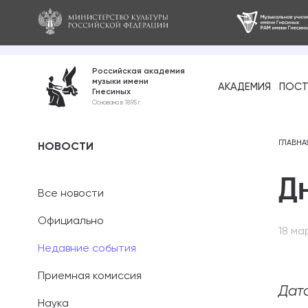
Российская академия
музыки имени
АКАДЕМИЯ
ПОСТ
Гнесиных
Среднее про
Основана в 1895 г.
образование
Бакалавриат
ГЛАВНА
НОВОСТИ
Д
Специалитет
Все новости
Магистратура
Официально
18 ма
Ассистентура
Недавние события
Аспирантура
Приемная комиссия
Дата
Наука
Дополнительн