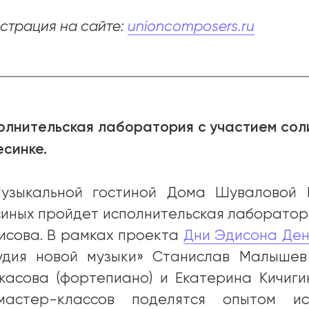
истрация на сайте:
unioncomposers.ru
абитуриентам
зовательные услуги
ет абитуриента
 приемной кампании
олнительская лаборатория с участием сол
года
есинке.
узыкальной гостиной Дома Шуваловой 
емной комиссии
синых пройдет исполнительская лаборатор
исова. В рамках проекта
Дни Эдисона Де
удия новой музыки» Станислав Малышев 
касова (фортепиано) и Екатерина Кичиги
астер-классов поделятся опытом ис