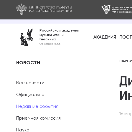
Российская академия
музыки имени
АКАДЕМИЯ
ПОСТ
Гнесиных
Среднее про
Основана в 1895 г.
образование
Бакалавриат
ГЛАВНА
НОВОСТИ
Д
Специалитет
Все новости
Магистратура
И
Официально
Ассистентура
Недавние события
16 ма
Аспирантура
Приемная комиссия
Наука
Дополнительн