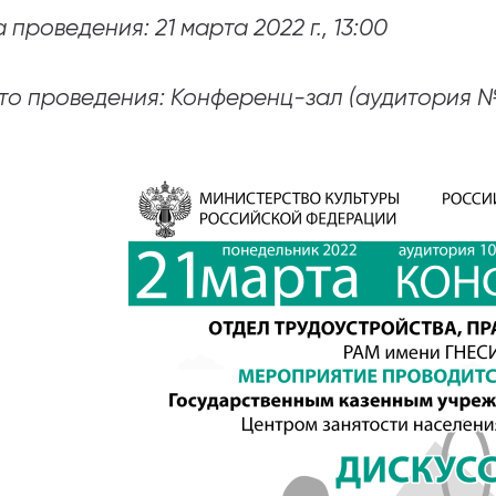
 проведения: 21 марта 2022 г., 13:00
абитуриентам
зовательные услуги
то проведения: Конференц-зал (аудитория №
ет абитуриента
 приемной кампании
года
емной комиссии