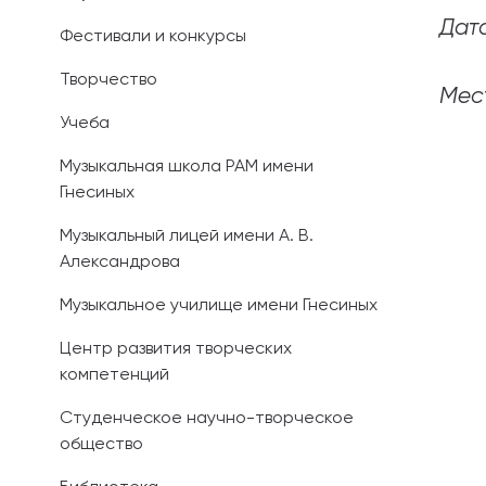
Дата
Фестивали и конкурсы
Иностранным 
Творчество
Платные обра
Мес
Учеба
Личный кабин
Музыкальная школа РАМ имени
Гнесиных
Информация о
предыдущего 
Музыкальный лицей имени А. В.
Александрова
Вопрос-ответ
Музыкальное училище имени Гнесиных
Контакты при
Центр развития творческих
компетенций
Студенческое научно-творческое
общество