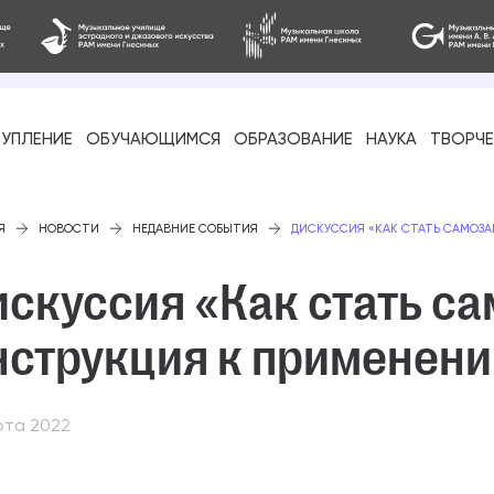
УПЛЕНИЕ
ОБУЧАЮЩИМСЯ
ОБРАЗОВАНИЕ
НАУКА
ТВОРЧ
фессиональное
Я
НОВОСТИ
НЕДАВНИЕ СОБЫТИЯ
ДИСКУССИЯ «КАК СТАТЬ САМОЗ
искуссия «Как стать с
нструкция к применен
-стажировка
рта 2022
ое образование