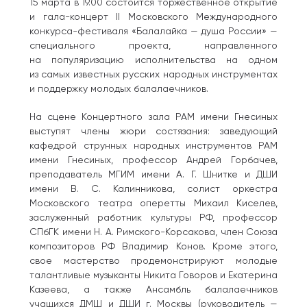
15 марта в 19.00 состоится торжественное открытие
и гала-концерт II Московского Международного
конкурса-фестиваля «Балалайка — душа России» —
специального проекта, направленного
на популяризацию исполнительства на одном
из самых известных русских народных инструментах
и поддержку молодых балалаечников.
На сцене Концертного зала РАМ имени Гнесиных
выступят члены жюри состязания: заведующий
кафедрой струнных народных инструментов РАМ
имени Гнесиных, профессор Андрей Горбачев,
преподаватель МГИМ имени А. Г. Шнитке и ДШИ
имени В. С. Калинникова, солист оркестра
Московского театра оперетты Михаил Киселев,
заслуженный работник культуры РФ, профессор
СПбГК имени Н. А. Римского-Корсакова, член Союза
композиторов РФ Владимир Конов. Кроме этого,
свое мастерство продемонстрируют молодые
талантливые музыканты Никита Говоров и Екатерина
Казеева, а также Ансамбль балалаечников
учащихся ДМШ и ДШИ г. Москвы (руководитель —