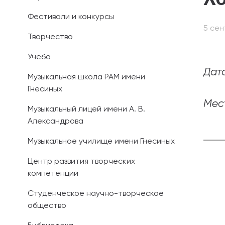
Фестивали и конкурсы
Иностранным 
5 сен
Творчество
Платные обра
Учеба
Личный кабин
Дата
Музыкальная школа РАМ имени
Гнесиных
Информация о
предыдущего 
Мес
Музыкальный лицей имени А. В.
Александрова
Вопрос-ответ
Музыкальное училище имени Гнесиных
Контакты при
Центр развития творческих
компетенций
Студенческое научно-творческое
общество