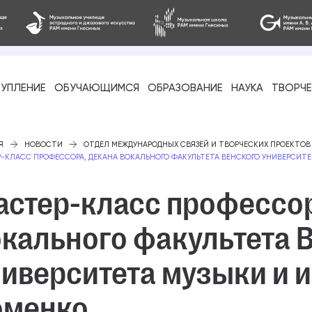
УПЛЕНИЕ
ОБУЧАЮЩИМСЯ
ОБРАЗОВАНИЕ
НАУКА
ТВОРЧ
фессиональное
Я
НОВОСТИ
ОТДЕЛ МЕЖДУНАРОДНЫХ СВЯЗЕЙ И ТВОРЧЕСКИХ ПРОЕКТОВ
-КЛАСС ПРОФЕССОРА, ДЕКАНА ВОКАЛЬНОГО ФАКУЛЬТЕТА ВЕНСКОГО УНИВЕРСИТ
астер-класс профессор
окального факультета 
-стажировка
ниверситета музыки и 
оменко
ое образование