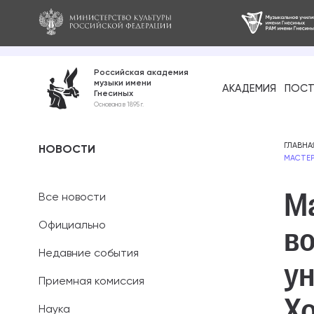
Российская академия
музыки имени
АКАДЕМИЯ
ПОСТ
Гнесиных
Среднее про
Основана в 1895 г.
образование
Бакалавриат
ГЛАВНА
НОВОСТИ
МАСТЕР
Специалитет
М
Все новости
Магистратура
Официально
в
Ассистентура
Недавние события
у
Аспирантура
Приемная комиссия
Х
Наука
Дополнительн