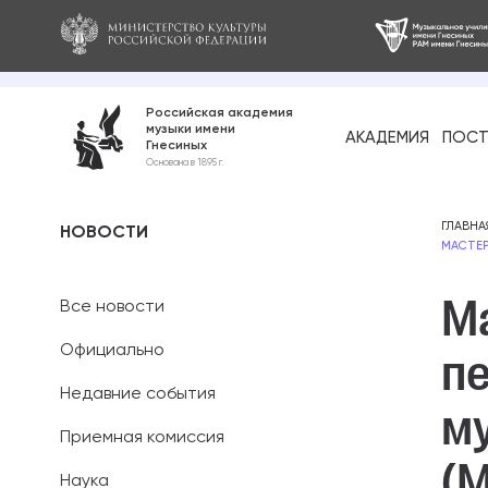
Российская академия
музыки имени
АКАДЕМИЯ
ПОСТ
Гнесиных
Среднее про
Основана в 1895 г.
образование
Бакалавриат
ГЛАВНА
НОВОСТИ
МАСТЕР
Специалитет
М
Все новости
Магистратура
Официально
пе
Ассистентура
Недавние события
м
Аспирантура
Приемная комиссия
(
Наука
Дополнительн