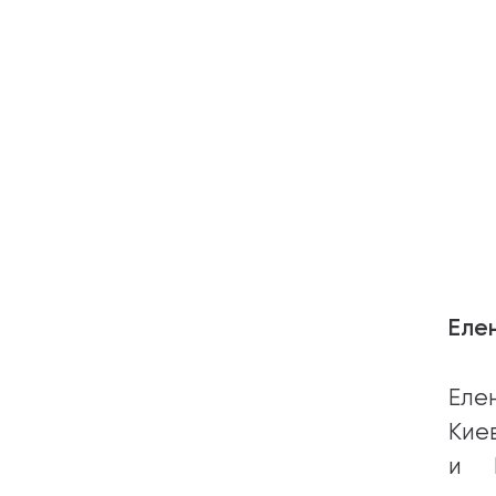
Еле
Еле
Кие
и Н