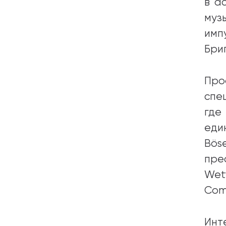
в а
муз
имп
Бри
Пр
спе
где
еди
Bös
пре
Wett
Comp
Инт