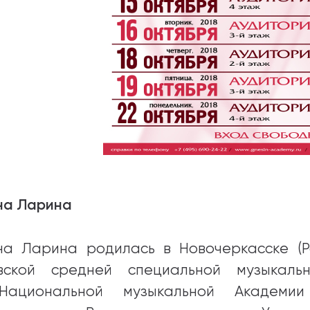
на Ларина
на Ларина родилась в Новочеркасске (Ро
вской средней специальной музыкал
ациональной музыкальной Академи