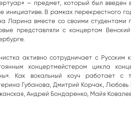
ертуар» — предмет, который был введен 
ее инициативе. В рамках перекрестного го
на Ларина вместе со своими студентами 
рвые представляли с концертом Венский
ербурге.
нистка активно сотрудничает с Русским к
тоянным концертмейстером цикла конц
ны». Как вокальный коуч работает с 
терина Губанова, Дмитрий Корчак, Любовь
жанская, Андрей Бондаренко, Майя Ковалев