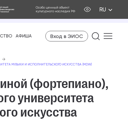
Особо ценный объект
RU
культурного наследия РФ
Вход в ЭИОС
Найти на
ЕСТВО
АФИША
РСИТЕТА МУЗЫКИ И ИСПОЛНИТЕЛЬСКОГО ИСКУССТВА (MDW)
иной (фортепиано),
ого университета
ого искусства