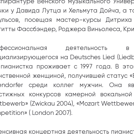
спирантуре Венского музыкального Униве
ыки у Давида Лутца и Хельмута Дойча, а 
ульсов, посещая мастер-курсы Дитриха
гитты Фассбэндер, Роджера Виньолеса, Кри
офессиональная деятельность в
циализирующегося на Deutsches Lied (Liedbe
 пианистка проживает с 1997 года. В эт
нственной женщиной, получившей статус «B
endorfer среди коллег мужчин. Она я
стижных конкурсов камерной вокальной
bewerb» (Zwickau 2004), «Mozart Wettbewerb
etition» ( London 2007).
енсивная концертная деятельность пианис