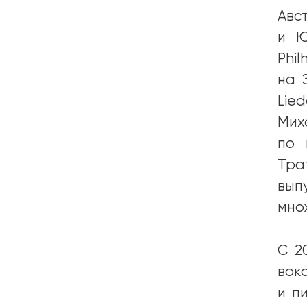
Авс
и Ю
Phi
на 
Lie
Мих
по 
Тра
вып
мно
С 2
вок
и п