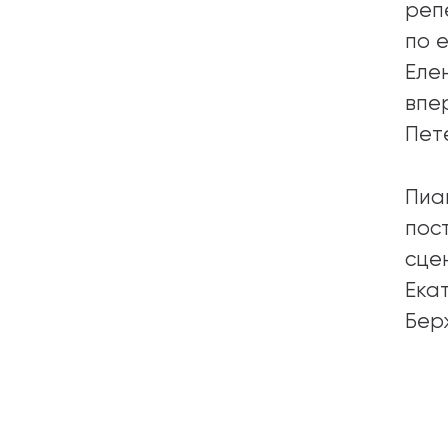
реп
по 
Еле
впе
Пет
Пиа
пос
сце
Ека
Бер