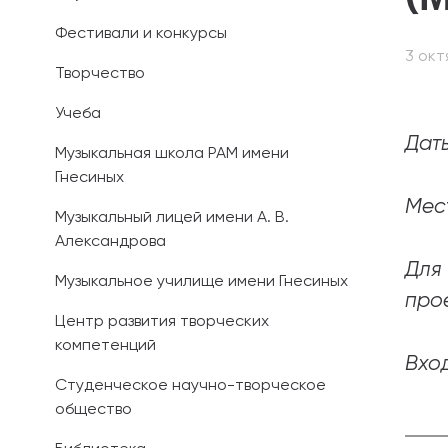
Фестивали и конкурсы
Иностранным 
3 окт
Творчество
Платные обра
Учеба
Личный кабин
Даты
Музыкальная школа РАМ имени
Гнесиных
Информация о
предыдущего 
Мес
Музыкальный лицей имени А. В.
Александрова
Вопрос-ответ
Для
Музыкальное училище имени Гнесиных
Контакты при
прое
Центр развития творческих
компетенций
Вхо
Студенческое научно-творческое
общество