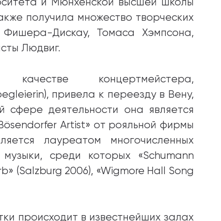
рситета и Мюнхенской высшей школы
также получила множество творческих
 Фишера-Дискау, Томаса Хэмпсона,
сты Людвиг.
 качестве концертмейстера,
gleierin), привела к переезду в Вену,
ой сфере деятельности она является
ösendorfer Artist» от рояльной фирмы
вляется лауреатом многочисленных
 музыки, среди которых «Schumann
» (Salzburg 2006), «Wigmore Hall Song
тки происходит в известнейших залах