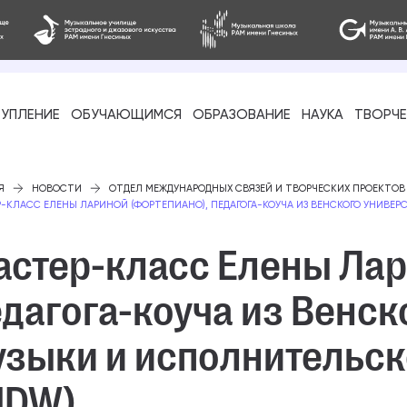
УПЛЕНИЕ
ОБУЧАЮЩИМСЯ
ОБРАЗОВАНИЕ
НАУКА
ТВОРЧ
фессиональное
Я
НОВОСТИ
ОТДЕЛ МЕЖДУНАРОДНЫХ СВЯЗЕЙ И ТВОРЧЕСКИХ ПРОЕКТОВ
-КЛАСС ЕЛЕНЫ ЛАРИНОЙ (ФОРТЕПИАНО), ПЕДАГОГА-КОУЧА ИЗ ВЕНСКОГО УНИВЕ
астер-класс Елены Лар
дагога-коуча из Венск
-стажировка
узыки и исполнительск
MDW)
ое образование