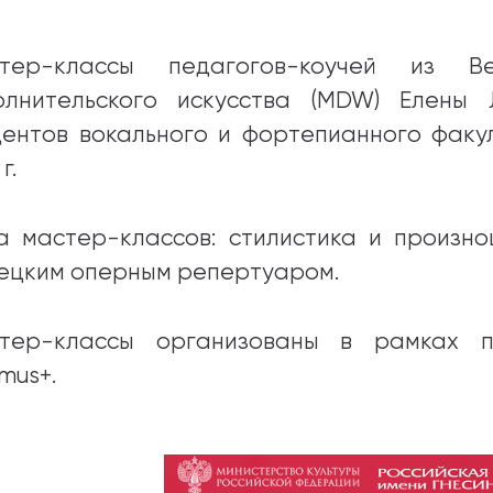
тер-классы педагогов-коучей из В
олнительского искусства (MDW) Елен
дентов вокального и фортепианного факул
г.
а мастер-классов: стилистика и произно
ецким оперным репертуаром.
тер-классы организованы в рамках п
mus+.