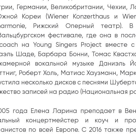
трии, Германии, Великобритании, Чехии, Л
жной Кореи (Wiener Konzerthaus и Wiener
lharmonie, Рижский Оперный театр).
Зальцбургском фестивале, где она в пос
dcoach на Young Singers Project вместе
аэль Шаде, Барбара Бонни, Томас Квастх
камерной вокальной музыке Даниэль Й
ттниг, Роберт Холь, Матиас Хаузманн, Мар
устила несколько дисков с песнями Шуберт
жество записей на радио (Национальная ра
005 года Елена Ларина преподает в Вен
альный концертмейстер и коуч и про
ианистов по всей Европе. C 2016 также п