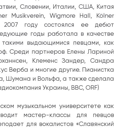
атвии, Словении, Италии, США, Китая
 Musikverein, Wigmore Hall, Kölner
 В 2007 году состоялся ее дебют
ледующие годы работала в качестве
 с такими выдающимися певцами, как
оф. Среди партнеров Елены Лариной
оханнсен, Клеменс Зандер, Сандра
кус Верба и многие другие. Пианистка
а, Шумана и Вольфа, а также сделала
диокомпания Украины, BBC, ORF)
ском музыкальном университете как
водит мастер-классы для певцов
реподает для вокалистов «Славянский