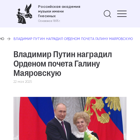
Российская академия
музыки имени
Найти 
Гнесиных
Основана в 1895 г.
НО
ВЛАДИМИР ПУТИН НАГРАДИЛ ОРДЕНОМ ПОЧЕТА ГАЛИНУ МАЯРОВСКУЮ
Владимир Путин наградил
Орденом почета Галину
Маяровскую
22 мая 2025