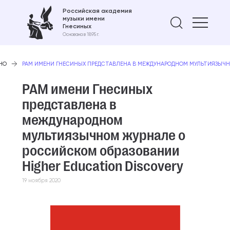
Российская академия
музыки имени
Найти 
Гнесиных
Основана в 1895 г.
НО
РАМ ИМЕНИ ГНЕСИНЫХ ПРЕДСТАВЛЕНА В МЕЖДУНАРОДНОМ МУЛЬТИЯЗЫЧН
РАМ имени Гнесиных
представлена в
международном
мультиязычном журнале о
российском образовании
Higher Education Discovery
19 ноября 2020