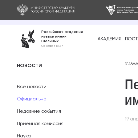
Российская академия
музыки имени
АКАДЕМИЯ
ПОСТ
Гнесиных
Среднее про
Основана в 1895 г.
образование
Бакалавриат
ГЛАВНА
НОВОСТИ
П
Специалитет
Все новости
Магистратура
и
Официально
Ассистентура
Недавние события
19 ап
Аспирантура
Приемная комиссия
Наука
Дополнительн