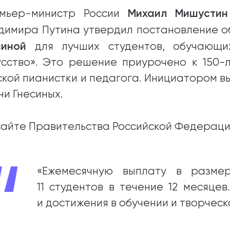
Михаил Мишустин
мьер-министр России
абитуриентам
димира Путина утвердил постановление 
зовательные услуги
синой
для лучших студентов, обучающи
усство». Это решение приурочено к 150
ет абитуриента
ской пианистки и педагога. Инициатором в
 приемной кампании
ни Гнесиных.
года
сайте Правительства Российской Федерац
емной комиссии
«Ежемесячную выплату в размер
11 студентов в течение 12 месяце
и достижения в обучении и творческ