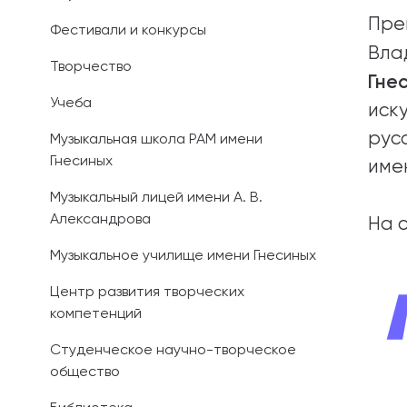
Пре
Фестивали и конкурсы
Иностранным 
Вла
Творчество
Платные обра
Гне
Учеба
иск
Личный кабин
рус
Музыкальная школа РАМ имени
Гнесиных
Информация о
име
предыдущего 
Музыкальный лицей имени А. В.
Александрова
На 
Вопрос-ответ
Музыкальное училище имени Гнесиных
Контакты при
Центр развития творческих
компетенций
Студенческое научно-творческое
общество