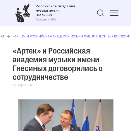
Российская академия
музыки имени
Найти 
Гнесиных
Основана в 1895 г.
НО
«АРТЕК» И РОССИЙСКАЯ АКАДЕМИЯ МУЗЫКИ ИМЕНИ ГНЕСИНЫХ ДОГОВОР
«Артек» и Российская
академия музыки имени
Гнесиных договорились о
сотрудничестве
25 марта 2021