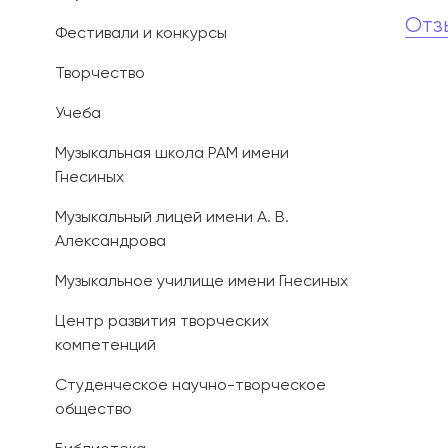
Отз
Фестивали и конкурсы
Иностранным 
Творчество
Платные обра
Учеба
Личный кабин
Музыкальная школа РАМ имени
Гнесиных
Информация о
предыдущего 
Музыкальный лицей имени А. В.
Александрова
Вопрос-ответ
Музыкальное училище имени Гнесиных
Контакты при
Центр развития творческих
компетенций
Студенческое научно-творческое
общество