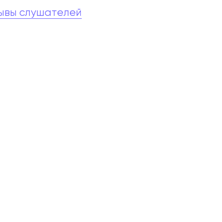
ывы слушателей
абитуриентам
зовательные услуги
ет абитуриента
 приемной кампании
года
емной комиссии