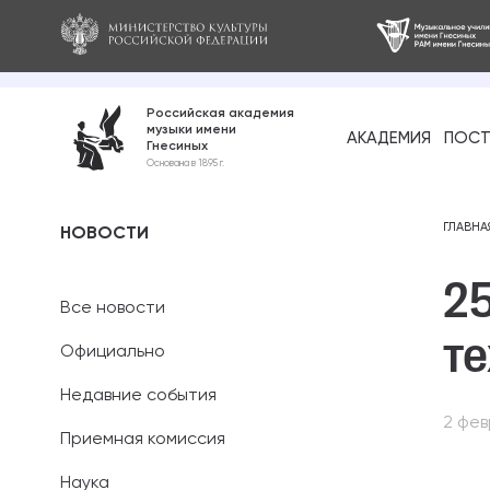
Российская академия
музыки имени
АКАДЕМИЯ
ПОСТ
Гнесиных
Среднее про
Основана в 1895 г.
образование
Бакалавриат
ГЛАВНА
НОВОСТИ
25
Специалитет
Все новости
Магистратура
т
Официально
Ассистентура
Недавние события
2 фев
Аспирантура
Приемная комиссия
Наука
Дополнительн