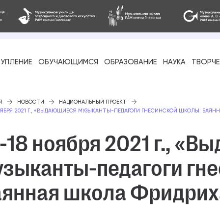
УПЛЕНИЕ
ОБУЧАЮЩИМСЯ
ОБРАЗОВАНИЕ
НАУКА
ТВОРЧ
фессиональное
Я
НОВОСТИ
НАЦИОНАЛЬНЫЙ ПРОЕКТ
НОЯБРЯ 2021 Г., «ВЫДАЮЩИЕСЯ МУЗЫКАНТЫ-ПЕДАГОГИ ГНЕСИНСКОЙ ШКОЛЫ: БАЯ
-18 ноября 2021 г., «
узыканты-педагоги гн
-стажировка
аянная школа Фридрих
ое образование