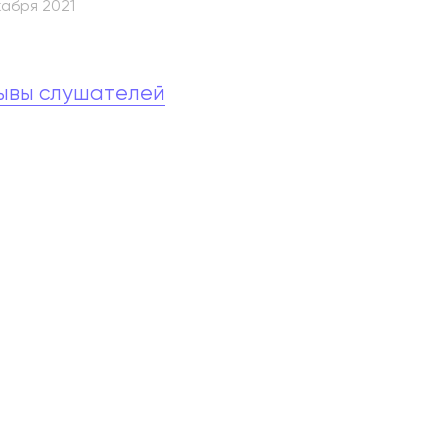
кабря 2021
абитуриентам
зовательные услуги
ывы слушателей
ет абитуриента
 приемной кампании
года
емной комиссии