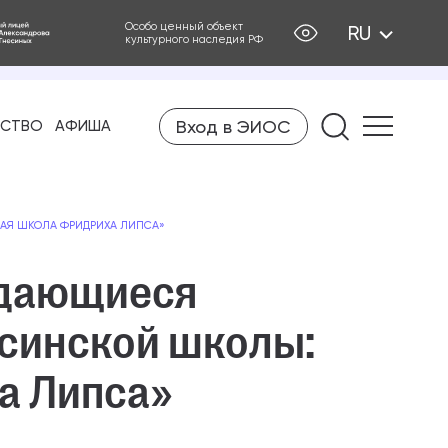
Особо ценный объект
RU
культурного наследия РФ
Вход в ЭИОС
Найти на
ЕСТВО
АФИША
ННАЯ ШКОЛА ФРИДРИХА ЛИПСА»
Выдающиеся
есинской школы:
а Липса»