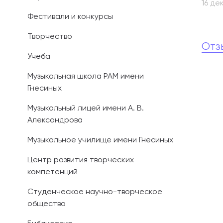
16 де
Фестивали и конкурсы
Иностранным 
Творчество
Платные обра
Отз
Учеба
Личный кабин
Музыкальная школа РАМ имени
Гнесиных
Информация о
предыдущего 
Музыкальный лицей имени А. В.
Александрова
Вопрос-ответ
Музыкальное училище имени Гнесиных
Контакты при
Центр развития творческих
компетенций
Студенческое научно-творческое
общество