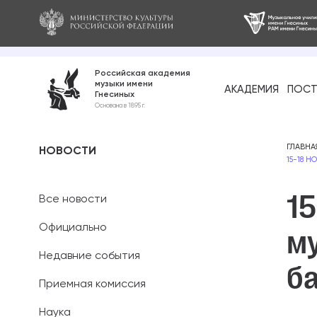
Российская академия
музыки имени
АКАДЕМИЯ
ПОСТ
Гнесиных
Среднее про
Основана в 1895 г.
образование
Бакалавриат
ГЛАВНА
НОВОСТИ
15-18 
Специалитет
15
Все новости
Магистратура
Официально
м
Ассистентура
Недавние события
б
Аспирантура
Приемная комиссия
Наука
Дополнительн