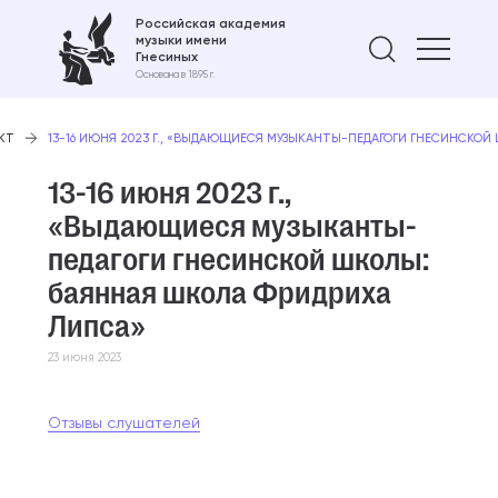
Российская академия
музыки имени
Найти 
Гнесиных
Основана в 1895 г.
КТ
13-16 ИЮНЯ 2023 Г., «ВЫДАЮЩИЕСЯ МУЗЫКАНТЫ-ПЕДАГОГИ ГНЕСИНСКО
13-16 июня 2023 г.,
«Выдающиеся музыканты-
педагоги гнесинской школы:
баянная школа Фридриха
Липса»
23 июня 2023
Отзывы слушателей