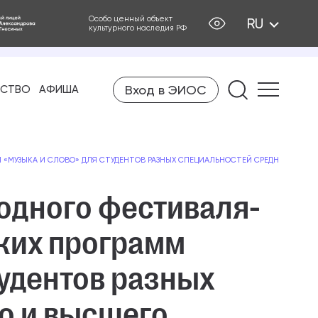
Особо ценный объект
RU
культурного наследия РФ
Вход в ЭИОС
Найти на
ЕСТВО
АФИША
 «МУЗЫКА И СЛОВО» ДЛЯ СТУДЕНТОВ РАЗНЫХ СПЕЦИАЛЬНОСТЕЙ СРЕДНЕГО И ВЫ
одного фестиваля-
ких программ
тудентов разных
о и высшего