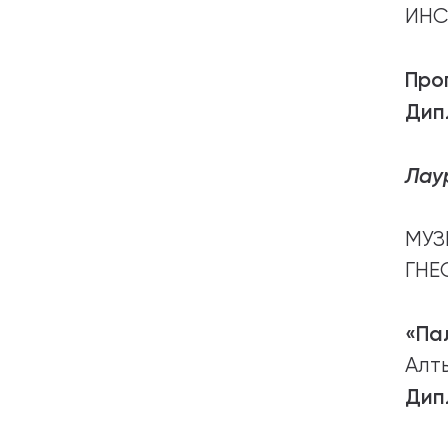
ИНС
Про
Дип
Лаур
МУЗ
ГНЕ
«Па
Алт
Дип