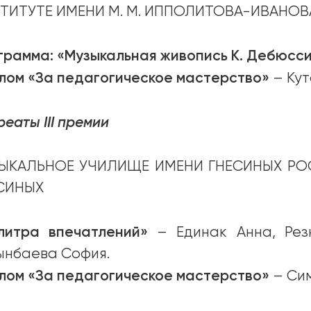
ТИТУТЕ ИМЕНИ М. М. ИППОЛИТОВА-ИВАНОВ
грамма: «Музыкальная живопись К. Дебюсс
лом «За педагогическое мастерство»
– Кут
еаты III премии
ЫКАЛЬНОЕ УЧИЛИЩЕ ИМЕНИ ГНЕСИНЫХ РО
СИНЫХ
литра впечатлений»
– Единак Анна, Рез
ынбаева София.
лом «За педагогическое мастерство»
– Си