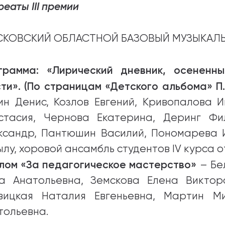
еаты III премии
КОВСКИЙ ОБЛАСТНОЙ БАЗОВЫЙ МУЗЫКАЛЬН
грамма: «Лирический дневник, осененн
сти». (По страницам «Детского альбома» П.
ин Денис, Козлов Евгений, Кривопалова 
стасия, Чернова Екатерина, Деринг Фи
ксандр, Пантюшин Василий, Пономарева 
ылу, хоровой ансамбль студентов IV курса о
лом «За педагогическое мастерство»
– Бе
а Анатольевна, Земскова Елена Виктор
вицкая Наталия Евгеньевна, Мартин М
тольевна.