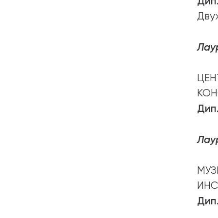
Дип
Дву
Лаур
ЦЕ
КОН
Дип
Лаур
МУЗ
ИНС
Дип