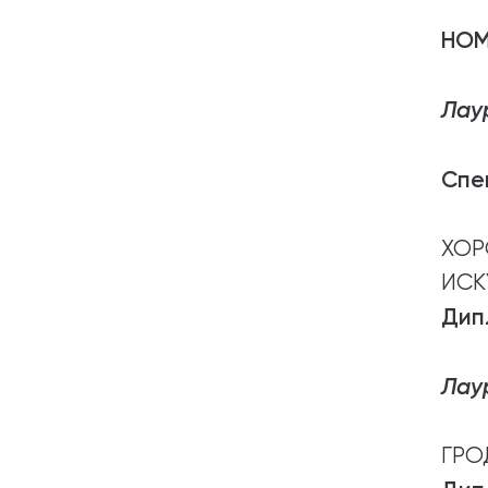
НО
Лау
Спе
ХО
ИСК
Дип
Лаур
ГРО