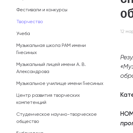
об
Фестивали и конкурсы
Иностранным 
Творчество
Платные обра
12 ма
Учеба
Личный кабин
Музыкальная школа РАМ имени
Гнесиных
Информация о
Рез
предыдущего 
Музыкальный лицей имени А. В.
«Му
Александрова
Вопрос-ответ
обр
Музыкальное училище имени Гнесиных
Контакты при
Кат
Центр развития творческих
компетенций
НО
Студенческое научно-творческое
общество
про