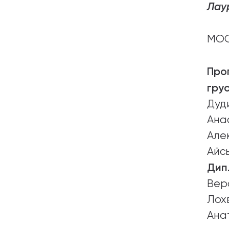
Лаур
МОС
Про
гру
Дуд
Ана
Але
Айс
Дип
Вер
Лох
Ана