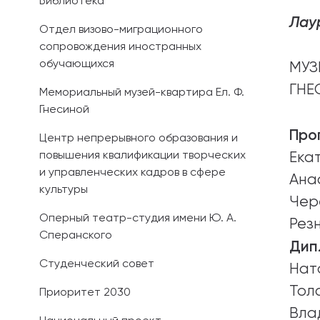
Библиотека
Лау
Отдел визово-миграционного
сопровождения иностранных
обучающихся
МУЗ
ГНЕ
Мемориальный музей-квартира Ел. Ф.
Гнесиной
Про
Центр непрерывного образования и
повышения квалификации творческих
Ека
и управленческих кадров в сфере
Ана
культуры
Чер
Оперный театр-студия имени Ю. А.
Рез
Сперанского
Дип
Студенческий совет
Нат
Тол
Приоритет 2030
Вла