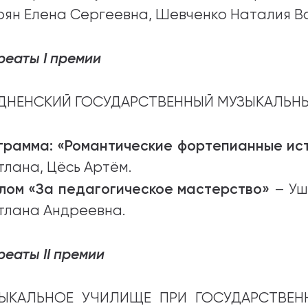
оян Елена Сергеевна, Шевченко Наталия В
реаты I премии
ДНЕНСКИЙ ГОСУДАРСТВЕННЫЙ МУЗЫКАЛЬН
грамма: «Романтические фортепианные ис
тлана, Цёсь Артём.
лом «За педагогическое мастерство»
– Уш
тлана Андреевна.
реаты II премии
ЫКАЛЬНОЕ УЧИЛИЩЕ ПРИ ГОСУДАРСТВЕН