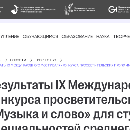
УПЛЕНИЕ
ОБУЧАЮЩИМСЯ
ОБРАЗОВАНИЕ
НАУКА
ТВОРЧ
фессиональное
Я
НОВОСТИ
ТВОРЧЕСТВО
ТАТЫ IX МЕЖДУНАРОДНОГО ФЕСТИВАЛЯ-КОНКУРСА ПРОСВЕТИТЕЛЬСКИХ ПРОГРАММ
езультаты IX Междунар
онкурса просветительс
-стажировка
узыка и слово» для с
пециальностей среднег
ое образование