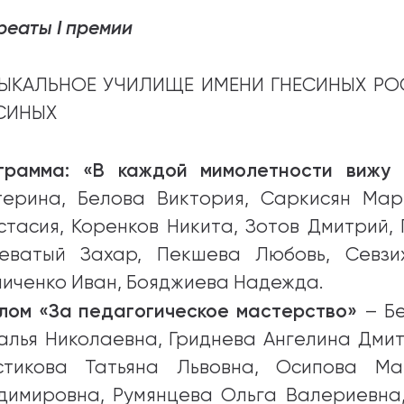
реаты I премии
ЫКАЛЬНОЕ УЧИЛИЩЕ ИМЕНИ ГНЕСИНЫХ РО
СИНЫХ
грамма: «В каждой мимолетности вижу
терина, Белова Виктория, Саркисян Ма
стасия, Коренков Никита, Зотов Дмитрий,
еватый Захар, Пекшева Любовь, Севзи
ниченко Иван, Бояджиева Надежда.
лом «За педагогическое мастерство»
– Бе
алья Николаевна, Гриднева Ангелина Дмит
стикова Татьяна Львовна, Осипова М
димировна, Румянцева Ольга Валериевна