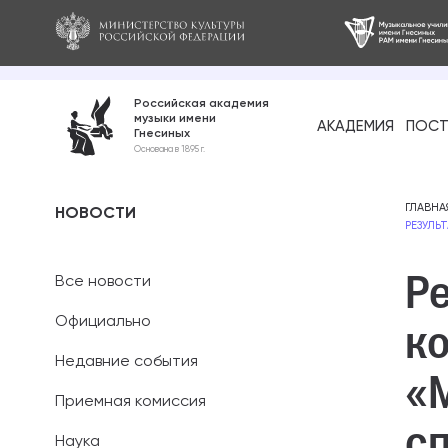
Российская академия
музыки имени
АКАДЕМИЯ
ПОСТ
Гнесиных
Среднее про
Основана в 1895 г.
образование
Бакалавриат
ГЛАВНА
НОВОСТИ
РЕЗУЛЬ
Специалитет
Р
Все новости
Магистратура
Официально
к
Ассистентура
Недавние события
«М
Аспирантура
Приемная комиссия
с
Наука
Дополнительн