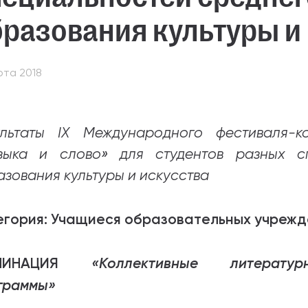
разования культуры и
абитуриентам
зовательные услуги
рта 2018
ет абитуриента
 приемной кампании
ультаты IX Международного фестиваля-к
года
зыка и слово» для студентов разных с
азования культуры и искусства
емной комиссии
егория: Учащиеся образовательных учрежд
МИНАЦИЯ
«Коллективные литературн
граммы»