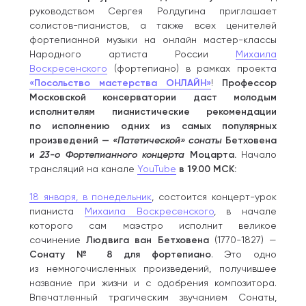
руководством Сергея Ролдугина приглашает
солистов-пианистов, а также всех ценителей
фортепианной музыки на онлайн мастер-классы
Народного артиста России
Михаила
Воскресенского
(фортепиано) в рамках проекта
«Посольство мастерства ОНЛАЙН»
!
Профессор
Московской консерватории даст молодым
исполнителям пианистические рекомендации
по исполнению одних из самых популярных
произведений —
«Патетической» сонаты
Бетховена
и
23-о Фортепианного концерта
Моцарта.
Начало
трансляций на канале
YouTube
в 19.00 МСК:
18 января, в понедельник
, состоится концерт-урок
пианиста
Михаила Воскресенского
, в начале
которого сам маэстро исполнит великое
сочинение
Людвига ван Бетховена
(1770-1827) —
Сонату № 8 для фортепиано
. Это одно
из немногочисленных произведений, получившее
название при жизни и с одобрения композитора.
Впечатленный трагическим звучанием Сонаты,