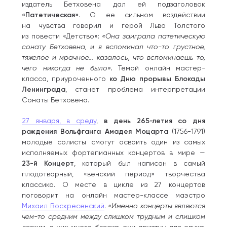
издатель Бетховена дал ей подзаголовок
«Патетическая»
. О ее сильном воздействии
на чувства говорил и герой Льва Толстого
из повести «Детство»:
«Она заиграла патетическую
сонату Бетховена, и я вспоминал что-то грустное,
тяжелое и мрачное... казалось, что вспоминаешь то,
чего никогда не было».
Темой онлайн мастер-
класса, приуроченного
ко Дню прорывы Блокады
Ленинграда
, станет проблема интерпретации
Сонаты Бетховена.
27 января, в среду
,
в день 265-летия со дня
рождения Вольфганга Амадея Моцарта
(1756-1791)
молодые солисты смогут освоить один из самых
исполняемых фортепианных концертов в мире —
23-й Концерт
, который был написан в самый
плодотворный, «венский период» творчества
классика. О месте в цикле из 27 концертов
поговорит на онлайн мастер-классе маэстро
Михаил Воскресенский
.
«Именно концерты являются
чем-то средним между слишком трудным и слишком
легким, в них много блеска, они приятны для слуха,