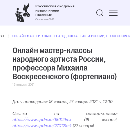
Российская академия
музыки имени
Найти 
Гнесиных
Основана в 1895 г.
ВО
ОНЛАЙН МАСТЕР-КЛАССЫ НАРОДНОГО АРТИСТА РОССИИ, ПРОФЕССОРА М
Онлайн мастер-классы
народного артиста России,
профессора Михаила
Воскресенского (фортепиано)
15 января 2021
Даты проведения: 18 января, 27 января 2021 г., 19:00
Ссылка на мастер-классы:
https://www.spdm.ru/180121mk
(18 января),
https://www.spdm.ru/270121mk
(27 января)