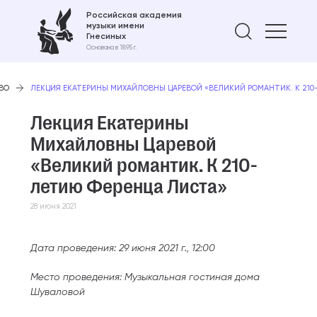
Российская академия
музыки имени
Найти 
Гнесиных
Основана в 1895 г.
ВО
ЛЕКЦИЯ ЕКАТЕРИНЫ МИХАЙЛОВНЫ ЦАРЕВОЙ «ВЕЛИКИЙ РОМАНТИК. К 21
Лекция Екатерины
Михайловны Царевой
«Великий романтик. К 210-
летию Ференца Листа»
28 июня 2021
Дата проведения: 29 июня 2021 г., 12:00
Место проведения: Музыкальная гостиная дома
Шуваловой