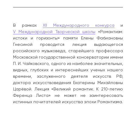
В рамках
XII Международного конкурса
и
V Международной Творческой школы
«Романтизм:
истоки и горизонты» памяти Елены Фабиановны
Гнесиной проводится лекция выдающегося
российского музыковеда, старейшего профессора
Московской государственной консерватории имени
П. И. Чайковского, одного из наиболее значительных,
видных, глубоких и интереснейших ученых нашего
времени, заслуженного деятеля искусств РФ,
доктора искусствоведения Екатерины Михайловны
Царёвой. Лекция «Великий романтик. К 210-летию
Ференца Листа» не может не заинтересовать
истинных почитателей искусства эпохи Романтизма.