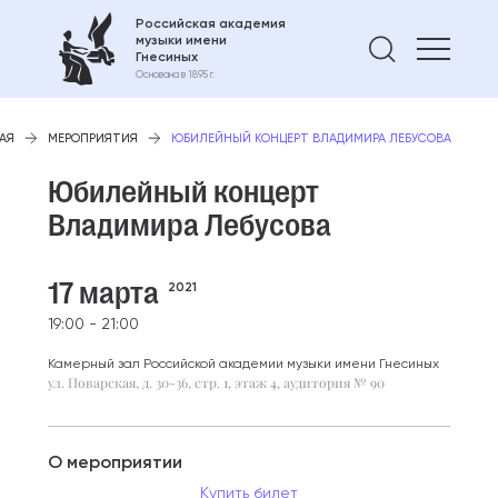
Российская академия
музыки имени
Найти 
Гнесиных
Основана в 1895 г.
АЯ
МЕРОПРИЯТИЯ
ЮБИЛЕЙНЫЙ КОНЦЕРТ ВЛАДИМИРА ЛЕБУСОВА
Юбилейный концерт
Владимира Лебусова
17 марта
2021
19:00 - 21:00
Камерный зал Российской академии музыки имени Гнесиных
ул. Поварская, д. 30-36, стр. 1, этаж 4, аудитория № 90
О мероприятии
Купить билет