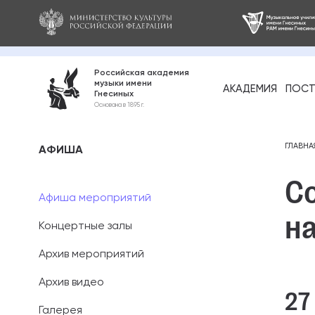
Российская академия
музыки имени
АКАДЕМИЯ
ПОСТ
Гнесиных
Среднее про
Основана в 1895 г.
образование
Бакалавриат
ГЛАВНА
АФИША
С
Специалитет
Афиша мероприятий
н
Магистратура
Концертные залы
Ассистентура
Архив мероприятий
Аспирантура
Архив видео
27
Галерея
Дополнительн