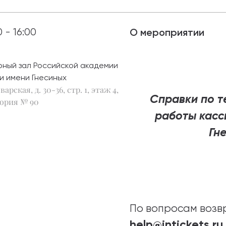
абитуриентам
0 - 16:00
О мероприятии
зовательные услуги
рный зал Российской академии
ет абитуриента
и имени Гнесиных
варская, д. 30-36, стр. 1, этаж 4,
 приемной кампании
Cправки по те
года
ория № 90
работы касс
Гне
емной комиссии
По вопросам возв
help@intickets.ru