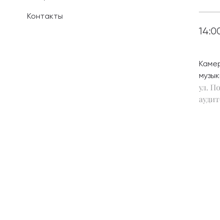
Контакты
Иностранным 
14:0
Платные обра
Каме
Личный кабин
музык
ул. По
Информация о
предыдущего 
аудит
Вопрос-ответ
Контакты при