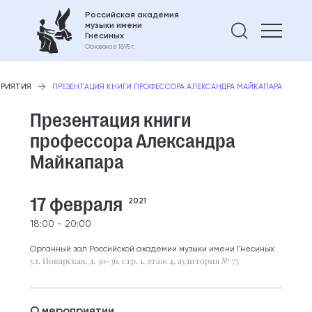
Российская академия
музыки имени
Найти 
Гнесиных
Основана в 1895 г.
ПРИЯТИЯ
ПРЕЗЕНТАЦИЯ КНИГИ ПРОФЕССОРА АЛЕКСАНДРА МАЙКАПАРА
Презентация книги
профессора Александра
Майкапара
17 февраля
2021
18:00 - 20:00
Органный зал Российской академии музыки имени Гнесиных
ул. Поварская, д. 30-36, стр. 1, этаж 4, аудитория № 75
О мероприятии