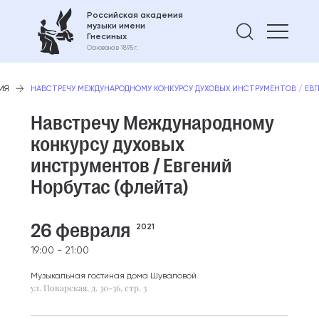
Российская академия
музыки имени
Найти 
Гнесиных
Основана в 1895 г.
ИЯ
НАВСТРЕЧУ МЕЖДУНАРОДНОМУ КОНКУРСУ ДУХОВЫХ ИНСТРУМЕНТОВ / ЕВГ
Навстречу Международному
конкурсу духовых
инструментов / Евгений
Норбутас (флейта)
26 февраля
2021
19:00 - 21:00
Музыкальная гостиная дома Шуваловой
ул. Поварская, д. 30-36, стр. 3