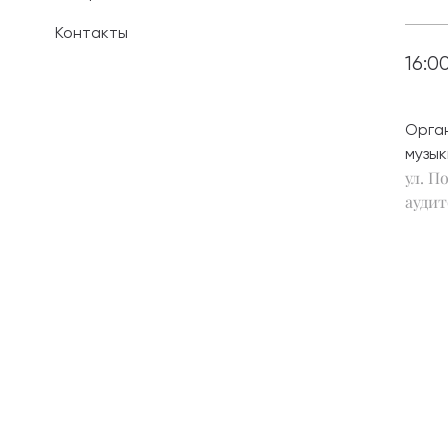
Контакты
Иностранным 
16:0
Платные обра
Орга
Личный кабин
музык
ул. По
Информация о
предыдущего 
аудит
Вопрос-ответ
Контакты при