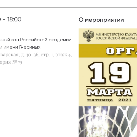
абитуриентам
0 - 18:00
О мероприятии
зовательные услуги
нный зал Российской академии
ет абитуриента
и имени Гнесиных
варская, д. 30-36, стр. 1, этаж 4,
 приемной кампании
года
ория № 75
емной комиссии