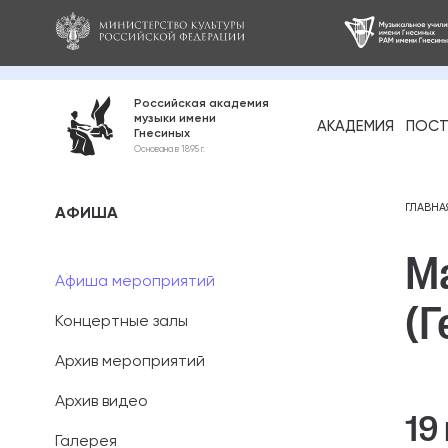
Российская академия
музыки имени
АКАДЕМИЯ
ПОСТ
Гнесиных
Среднее про
Основана в 1895 г.
образование
Бакалавриат
ГЛАВНА
АФИША
М
Специалитет
Афиша мероприятий
(Г
Магистратура
Концертные залы
Ассистентура
Архив мероприятий
Аспирантура
Архив видео
19
Галерея
Дополнительн