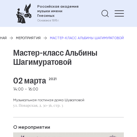
Российская академия
музыки имени
Найти 
Гнесиных
Основана в 1895 г.
ВНАЯ
МЕРОПРИЯТИЯ
МАСТЕР-КЛАСС АЛЬБИНЫ ШАГИМУРАТОВОЙ
Мастер-класс Альбины
Шагимуратовой
02 марта
2021
14:00 - 16:00
Музыкальная гостиная дома Шуваловой
ул. Поварская, д. 30-36, стр. 3
О мероприятии