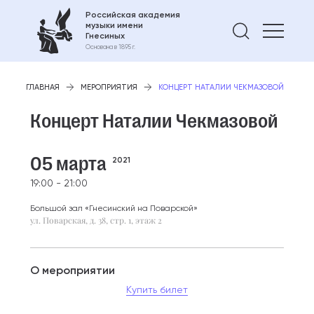
Российская академия
музыки имени
Найти 
Гнесиных
Основана в 1895 г.
ГЛАВНАЯ
МЕРОПРИЯТИЯ
КОНЦЕРТ НАТАЛИИ ЧЕКМАЗОВОЙ
Концерт Наталии Чекмазовой
05 марта
2021
19:00 - 21:00
Большой зал «Гнесинский на Поварской»
ул. Поварская, д. 38, стр. 1, этаж 2
О мероприятии
Купить билет