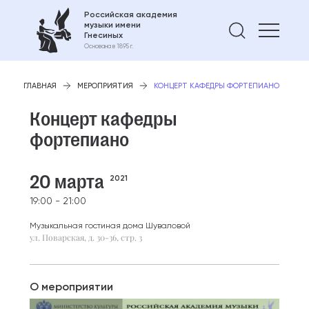
Российская академия
музыки имени
Найти 
Гнесиных
Основана в 1895 г.
ГЛАВНАЯ
МЕРОПРИЯТИЯ
КОНЦЕРТ КАФЕДРЫ ФОРТЕПИАНО
Концерт кафедры
фортепиано
20 марта
2021
19:00 - 21:00
Музыкальная гостиная дома Шуваловой
ул. Поварская, д. 30-36, стр. 3
О мероприятии